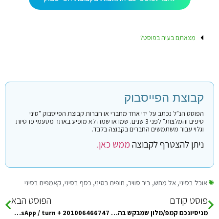
מצאתם בעיה בפוסט?
קבוצת הפייסבוק
הפוסט הנ"ל נכתב על ידי אחד מחברי או חברות קבוצת הפייסבוק "סיני
טיפים והמלצות" לפני 3 שנים. שמו או שמה לא מופיע באתר מטעמי פרטיות
וגלוי עבור משתמשים החברים בקבוצה בלבד.
ניתן להצטרף לקבוצה
ממש כאן.
אוכל בסיני
,
אל מחש
,
ביר סוויר
,
חופים בסיני
,
כסף בסיני
,
קאמפים בסיני
פוסט קודם
הפוסט הבא
מניסיונכם קמפ/מלון שמבקש בהזמנה מספר כרטיס אשראי לביטחון. האם לתת?
Difference, distinction and peace of mind, Karamila Al-Gharb, Ras Shaitan, Nuweiba, for reservations and inquiries, WhatsApp / turn + 201006466747