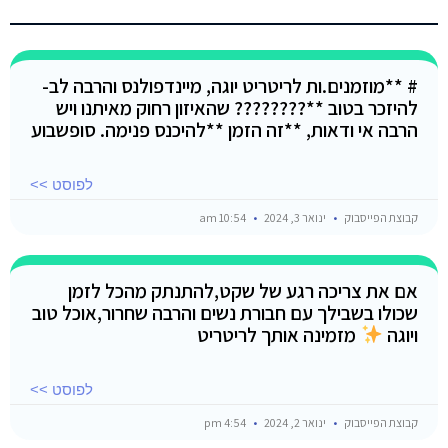
# **מוזמנים.ות לריטריט יוגה, מיינדפולנס והרבה לב-
להיזכר בטוב **???????? שהאיזון רחוק מאיתנו ויש
הרבה אי ודאות, **זה הזמן **להיכנס פנימה. סופשבוע
לפוסט >>
קבוצת הפייסבוק
ינואר 3, 2024
10:54 am
אם את צריכה רגע של שקט,להתנתק מהכל לזמן
שכולו בשבילך עם חבורת נשים והרבה שחרור,אוכל טוב
ויוגה
מזמינה אותך לריטריט
לפוסט >>
קבוצת הפייסבוק
ינואר 2, 2024
4:54 pm