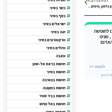
הי לכולם, רוצה לנסוע פעם ראשונה בחיי לסיני עם אשתי כנראה למלון נלסון ,טיפים לגבול , אשמח להכוונה , דרך…
כשר בסיני
כסף בסיני
ישראלים בסיני
נו לחופשה
יוגה בסיני
 שנינו
טרקטורונים בסיני
האדום
טיולים בסיני
טאבה
חושות בראס אל-שטן
לפוסט >>
חושות בסיני
חושות בנואיבה
חושות במעגנה
חושות בביר סוויר
חושות באל מחש
חופשה בסיני