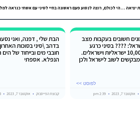
היי :) מגיעים להילטון טאבה בחודש אוגוסט. אשמח לטיפים והמלצות מבחינת יציאה לאילת במהלך היום, שירות במלון והאם יש מה לעשות…
נים חשובים בעקבות מצב
הבת שלי , דפנה, ואני נסע
ראל: ???? בסיני כרגע
בדהב \סיני בסוכות האחרון ,
שוהים כ-10,000 ישראליות וישראלים.
חובבי מים ובייחוד של הים 
בקשים לשוב לישראל ולכן
הנפלא. אספתי
לפוסט >>
אוקטובר 7, 2023
2:39 pm
קבוצת הפייסבוק
אוקטובר 7, 2023
12:58 pm