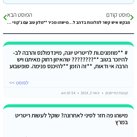
פוסט קודם
הפוסט הבא
מבקש איש קשר למלונות בדהב למחיר טוב
מישהו מכיר **מלון טוב עם ג'קוזי **בחדר? תודה!
# **מוזמנים.ות לריטריט יוגה, מיינדפולנס והרבה לב-
להיזכר בטוב **???????? שהאיזון רחוק מאיתנו ויש
הרבה אי ודאות, **זה הזמן **להיכנס פנימה. סופשבוע
לפוסט >>
קבוצת הפייסבוק
ינואר 3, 2024
10:54 am
מישהו פה חזר לסיני לאחרונה? שוקל לעשות ריטריט
במרץ