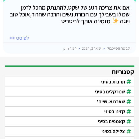
אם את צריכה רגע של שקט,להתנתק מהכל לזמן
שכולו בשבילך עם חבורת נשים והרבה שחרור,אוכל טוב
ויוגה
מזמינה אותך לריטריט
לפוסט >>
קבוצת הפייסבוק
ינואר 2, 2024
4:54 pm
קטגוריות
תרבות בסיני
שנורקלים בסיני
שארם א-שייח'
קזינו בסיני
קאמפים בסיני
צלילה בסיני