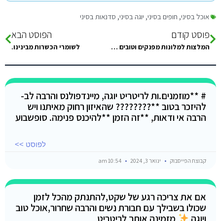
אוכל בסיני
,
חופים בסיני
,
יוגה בסיני
,
סדנאות בסיני
פוסט קודם
הפוסט הבא
המלצות למלונות מפנקים וטובים בדאהב..??
לשומרי הכשרות מבינינו.
# **מוזמנים.ות לריטריט יוגה, מיינדפולנס והרבה לב-
להיזכר בטוב **???????? שהאיזון רחוק מאיתנו ויש
הרבה אי ודאות, **זה הזמן **להיכנס פנימה. סופשבוע
לפוסט >>
קבוצת הפייסבוק
ינואר 3, 2024
10:54 am
אם את צריכה רגע של שקט,להתנתק מהכל לזמן
שכולו בשבילך עם חבורת נשים והרבה שחרור,אוכל טוב
ויוגה
מזמינה אותך לריטריט