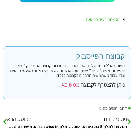
מצאתם בעיה בפוסט?
קבוצת הפייסבוק
הפוסט הנ"ל נכתב על ידי אחד מחברי או חברות קבוצת הפייסבוק "סיני
טיפים והמלצות" לפני 7 שנים. שמו או שמה לא מופיע באתר מטעמי פרטיות
וגלוי עבור משתמשים החברים בקבוצה בלבד.
ניתן להצטרף לקבוצה
ממש כאן.
דהב
,
חופים בסיני
פוסט קודם
הפוסט הבא
המלצה למלון 5 כוכבים הכי טוב שיש בדהב- ארוחת בוקר טובה, מיקום טוב בדהב ומרחק סביר בין החדרים ללובי ולחדר…
מלון swiss in בדהב מישהו היה שם יכול לתת חוות דעת? תודה