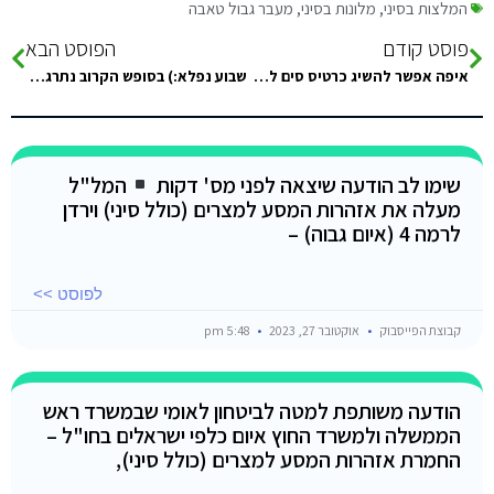
המלצות בסיני
,
מלונות בסיני
,
מעבר גבול טאבה
פוסט קודם
הפוסט הבא
איפה אפשר להשיג כרטיס סים לשיחות בסיני..?
שבוע נפלא:) בסופש הקרוב נתרגל יוגה בסיני, עוד אפשר להרשם.
שימו לב הודעה שיצאה לפני מס' דקות
המל"ל
מעלה את אזהרות המסע למצרים (כולל סיני) וירדן
לרמה 4 (איום גבוה) –
לפוסט >>
קבוצת הפייסבוק
אוקטובר 27, 2023
5:48 pm
הודעה משותפת למטה לביטחון לאומי שבמשרד ראש
הממשלה ולמשרד החוץ איום כלפי ישראלים בחו"ל –
החמרת אזהרות המסע למצרים (כולל סיני),