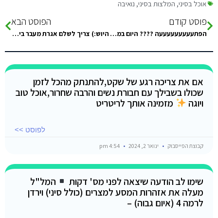
אוכל בסיני
,
המלצות בסיני
,
נואיבה
פוסט קודם
הפוסט הבא
הפתעעעעעעעעעה ???? היום במסעדת (kwanza ) של סמי שהיה בעבר ( אל מנאר ) יגיש לכם בשעה שמונה בדיוק מסיבת…
היוש:) צריך לשלם אגרת מעבר ביציאה מסיני או רק בכניסה? תודה
אם את צריכה רגע של שקט,להתנתק מהכל לזמן
שכולו בשבילך עם חבורת נשים והרבה שחרור,אוכל טוב
ויוגה
מזמינה אותך לריטריט
לפוסט >>
קבוצת הפייסבוק
ינואר 2, 2024
4:54 pm
שימו לב הודעה שיצאה לפני מס' דקות
המל"ל
מעלה את אזהרות המסע למצרים (כולל סיני) וירדן
לרמה 4 (איום גבוה) –