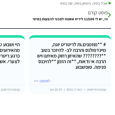
אוכל בסיני
,
ביטחון בסיני
,
יוגה בסיני
פוסט קודם
הי, יש לי 11500 לירית אשמח למכור להצעות בפרטי
# **מוזמנים.ות לריטריט יוגה,
היי ושבוע 
מיינדפולנס והרבה לב- להיזכר בטוב
מהאירועים
**???????? שהאיזון רחוק מאיתנו ויש
כרגע ריטרי
הרבה אי ודאות, **זה הזמן **להיכנס
לצערי. אש
פנימה. סופשבוע
לפוסט >>
קבוצת הפייסבוק
ינואר 3, 2024
10:54 am
קבוצת הפייסבוק