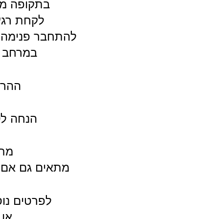
בתקופה מא
לקחת רגע
להתחבר פנימה,ל
במרחב ב
ההרש
הנחה ל10 נרשמות ראשונות
מתא
מתאים גם אם א
לפרטים נוס
או 