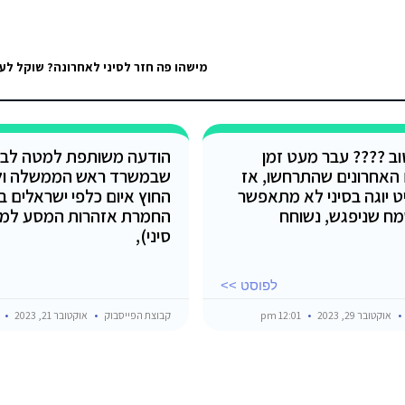
מישהו פה חזר לסיני לאחרונה? שוקל לע
טוב ???? עבר מעט זמן
הודעה משותפת למטה לביט
 האחרונים שהתרחשו, אז
שבמשרד ראש הממשלה ו
ט יוגה בסיני לא מתאפשר
החוץ איום כלפי ישראלים ב
מח שניפגש, נשוחח
החמרת אזהרות המסע למצר
סיני),
לפוסט >>
אוקטובר 29, 2023
12:01 pm
קבוצת הפייסבוק
אוקטובר 21, 2023
pm