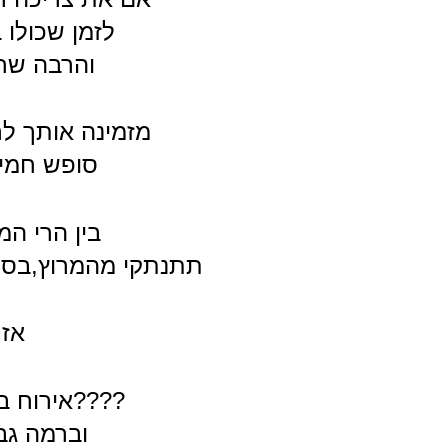
לזמן שכולו
והרבה שחר
מזמינה אותך לרי
סופש חמישי 
בין הרי ה
תתנתקי מהמרוץ,בסו
אז 
????אירוח בד
וברמה גב