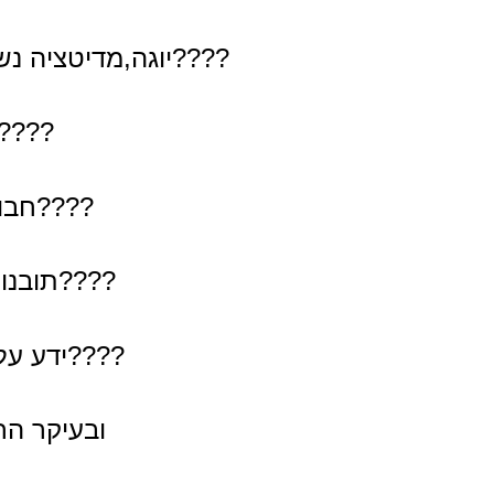
????יוגה,מדיטציה נש
????א
????חבור
????תובנות
????ידע על 
ובעיקר הר