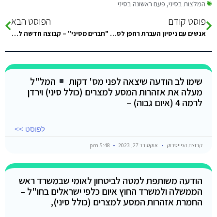
המלצות בסיני
,
פעם ראשונה בסיני
פוסט קודם
הפוסט הבא
אנשים עם ניסיון העברת רחפן לסיני?
"חברים מסיני" – קבוצה חדשה לכל העיניינים הקשורים לסיני למי שאוהב את חווית סיני שלו שקטה, אינטימית, מכבדת. המלצות, שאלות,…
שימו לב הודעה שיצאה לפני מס' דקות
המל"ל
מעלה את אזהרות המסע למצרים (כולל סיני) וירדן
לרמה 4 (איום גבוה) –
לפוסט >>
קבוצת הפייסבוק
אוקטובר 27, 2023
5:48 pm
הודעה משותפת למטה לביטחון לאומי שבמשרד ראש
הממשלה ולמשרד החוץ איום כלפי ישראלים בחו"ל –
החמרת אזהרות המסע למצרים (כולל סיני),