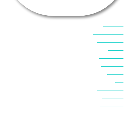
אוכל בסיני
אטרקציות בסיני
אינטרנט בסיני
אל מחש
ביטוח נסיעות
ביטחון בסיני
ביר סוויר
דהב
המלצות בסיני
חופים בסיני
חופשה בסיני
חושות בנואיבה
חושות בסיני