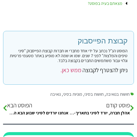
מצאתם בעיה בפוסט?
קבוצת הפייסבוק
הפוסט הנ"ל נכתב על ידי אחד מחברי או חברות קבוצת הפייסבוק "סיני
טיפים והמלצות" לפני 7 שנים. שמו או שמה לא מופיע באתר מטעמי פרטיות
וגלוי עבור משתמשים החברים בקבוצה בלבד.
ניתן להצטרף לקבוצה
ממש כאן.
חושות בנואיבה
,
חושות בסיני
,
מוניות בסיני
,
נואיבה
פוסט קודם
הפוסט הבא
אהלן חברה, יורד לסיני בתאריך-6/7- במוצ״ש. יוצא מחולון בסביבות שעה-23.00- עובר דרך ירושלים( לוקח את הבן שלי)ונוסע לאילת. נוסע ברכב…
אנחנו יורדים לסיני שבוע הבא האם עדיף לסגור מראש עם מונית ולסגור חושה? ומה העלויות בערך? רוצים איזור נואיבה