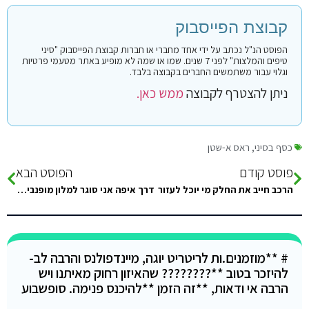
קבוצת הפייסבוק
הפוסט הנ"ל נכתב על ידי אחד מחברי או חברות קבוצת הפייסבוק "סיני
טיפים והמלצות" לפני 7 שנים. שמו או שמה לא מופיע באתר מטעמי פרטיות
וגלוי עבור משתמשים החברים בקבוצה בלבד.
ניתן להצטרף לקבוצה
ממש כאן.
כסף בסיני
,
ראס א-שטן
פוסט קודם
הפוסט הבא
הרכב חייב את החלק מי יוכל לעזור
דרך איפה אני סוגר למלון מופנביק ואשמח לחוות דעתע המלון
# **מוזמנים.ות לריטריט יוגה, מיינדפולנס והרבה לב-
להיזכר בטוב **???????? שהאיזון רחוק מאיתנו ויש
הרבה אי ודאות, **זה הזמן **להיכנס פנימה. סופשבוע