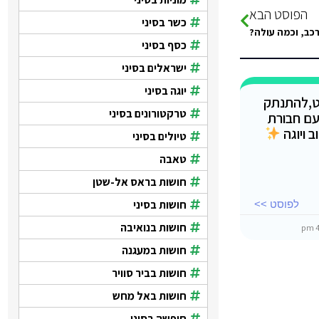
הפוסט הבא
כשר בסיני
רכב, וכמה עולה?
כסף בסיני
ישראלים בסיני
יוגה בסיני
ט,להתנתק
טרקטורונים בסיני
עם חבורת
 ויוגה
טיולים בסיני
טאבה
חושות בראס אל-שטן
חושות בסיני
לפוסט >>
חושות בנואיבה
חושות במעגנה
חושות בביר סוויר
חושות באל מחש
חופשה בסיני