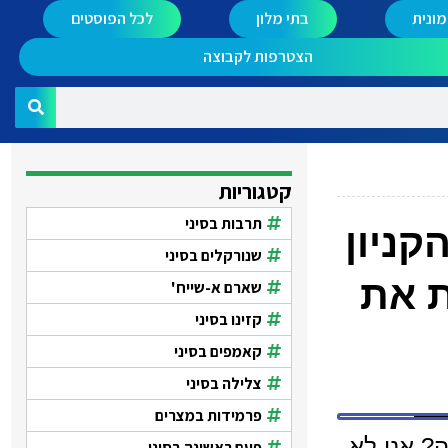
ונית
בתי מלון
לכל הפוסטים
הצטרפות לקבוצה
קטגוריות
תרבות בסיני
קניון
שנורקלים בסיני
ת את
שארם א-שייח'
קזינו בסיני
קאמפים בסיני
צלילה בסיני
פרמידות במצרים
ה? אני לא
פעם ראשונה בסיני