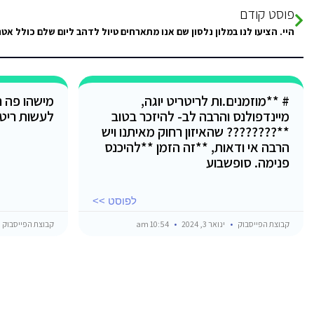
פוסט קודם
# **מוזמנים.ות לריטריט יוגה,
מישהו פה ח
מיינדפולנס והרבה לב- להיזכר בטוב
לעשות ריט
**???????? שהאיזון רחוק מאיתנו ויש
הרבה אי ודאות, **זה הזמן **להיכנס
פנימה. סופשבוע
לפוסט >>
קבוצת הפייסבוק
ינואר 3, 2024
10:54 am
קבוצת הפייסבוק