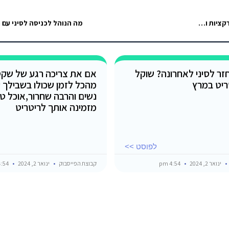
היי. הציעו לנו במלון נלסון שם אנו מתארחים טיול לדהב ליום שלם כולל אטרקציות ושוק. האם מסוכן לנסוע לשם?
מה הנוהל לכניסה לסיני עם 
זר לסיני לאחרונה? שוקל
אם את צריכה רגע של שק
ריט במרץ
מהכל לזמן שכולו בשבילך 
נשים והרבה שחרור,אוכל טוב
מזמינה אותך לריטריט
לפוסט >>
ינואר 2, 2024
4:54 pm
קבוצת הפייסבוק
ינואר 2, 2024
4:54 pm