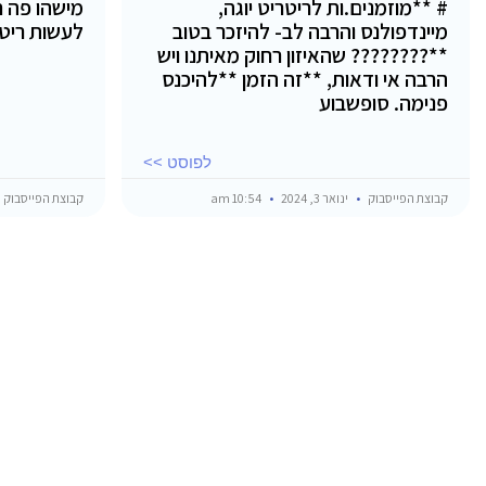
# **מוזמנים.ות לריטריט יוגה,
מישהו פה ח
מיינדפולנס והרבה לב- להיזכר בטוב
לעשות ריט
**???????? שהאיזון רחוק מאיתנו ויש
הרבה אי ודאות, **זה הזמן **להיכנס
פנימה. סופשבוע
לפוסט >>
קבוצת הפייסבוק
ינואר 3, 2024
10:54 am
קבוצת הפייסבוק