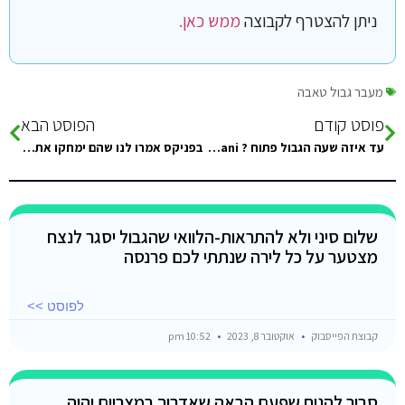
ניתן להצטרף לקבוצה
ממש כאן.
מעבר גבול טאבה
פוסט קודם
הפוסט הבא
עד איזה שעה הגבול פתוח ? Keren Adani
בפניקס אמרו לנו שהם ימחקו את הסעיף של איתור וחילוץ כי אין הסכמים כאלה עם מצרים. האם מישהו נתקל בזה?…
שלום סיני ולא להתראות-הלוואי שהגבול יסגר לנצח
מצטער על כל לירה שנתתי לכם פרנסה
לפוסט >>
קבוצת הפייסבוק
אוקטובר 8, 2023
10:52 pm
סביר להניח שפעם הבאה שאדרוך במצריים יהיה