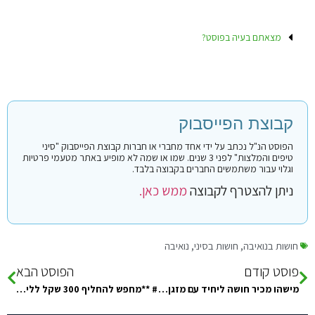
מצאתם בעיה בפוסט?
קבוצת הפייסבוק
הפוסט הנ"ל נכתב על ידי אחד מחברי או חברות קבוצת הפייסבוק "סיני
טיפים והמלצות" לפני 3 שנים. שמו או שמה לא מופיע באתר מטעמי פרטיות
וגלוי עבור משתמשים החברים בקבוצה בלבד.
ניתן להצטרף לקבוצה
ממש כאן.
חושות בנואיבה
,
חושות בסיני
,
נואיבה
פוסט קודם
הפוסט הבא
מישהו מכיר חושה ליחיד עם מזגן בראס שטן?
# **מחפש להחליף 300 שקל ללירות מצריות עד מחר בבוקר, בגבעתיים/ר"ג. מי מוכר/ת?**