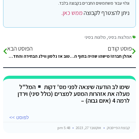
וגלוי עבור משתמשים החברים בקבוצה בלבד.
ניתן להצטרף לקבוצה
ממש כאן.
המלצות בסיני
,
מלונות בסיני
פוסט קודם
הפוסט הבא
אהלן חברה! מישהו שהיה בחוף הזה ויכול לתת קצת מידע…? מומלץ או לא? אשמח לעזרה :)
טוב אז נלסון ווילג הבחירה והחדרים עם נוף לים נחטפים
שימו לב הודעה שיצאה לפני מס' דקות
המל"ל
מעלה את אזהרות המסע למצרים (כולל סיני) וירדן
לרמה 4 (איום גבוה) –
לפוסט >>
קבוצת הפייסבוק
אוקטובר 27, 2023
5:48 pm