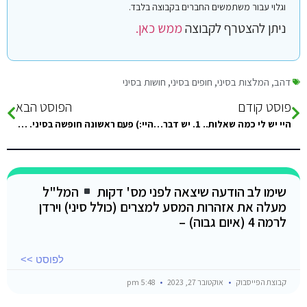
וגלוי עבור משתמשים החברים בקבוצה בלבד.
ניתן להצטרף לקבוצה
ממש כאן.
דהב
,
המלצות בסיני
,
חופים בסיני
,
חושות בסיני
פוסט קודם
הפוסט הבא
היי יש לי כמה שאלות.. 1. יש דבר כזה חושה עם WiFi? 2. עד כמה זה קשוח מבחינת החום להיות בחושה עם…
היי:) פעם ראשונה חופשה בסיני. אשמח להמלצות לסופש ארוך תודה:)
שימו לב הודעה שיצאה לפני מס' דקות
המל"ל
מעלה את אזהרות המסע למצרים (כולל סיני) וירדן
לרמה 4 (איום גבוה) –
לפוסט >>
קבוצת הפייסבוק
אוקטובר 27, 2023
5:48 pm