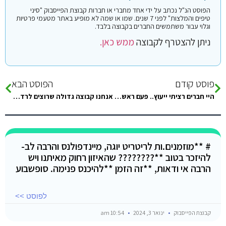
הפוסט הנ"ל נכתב על ידי אחד מחברי או חברות קבוצת הפייסבוק "סיני
טיפים והמלצות" לפני 7 שנים. שמו או שמה לא מופיע באתר מטעמי פרטיות
וגלוי עבור משתמשים החברים בקבוצה בלבד.
ניתן להצטרף לקבוצה
ממש כאן.
פוסט קודם
הפוסט הבא
היי חברים רציתי ייעוץ.. פעם ראשונה שאנחנו נוסעות, לא מכירות יותר מידי שמענו פה ושם קראתי קצת, לאיזו עיר הייתם…
אנחנו קבוצה גדולה שרוצים לרדת לסיני למלון סטנד גולף האם יש מונית גדולה של 15 אנשים?
# **מוזמנים.ות לריטריט יוגה, מיינדפולנס והרבה לב-
להיזכר בטוב **???????? שהאיזון רחוק מאיתנו ויש
הרבה אי ודאות, **זה הזמן **להיכנס פנימה. סופשבוע
לפוסט >>
קבוצת הפייסבוק
ינואר 3, 2024
10:54 am