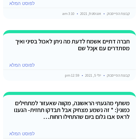
לפוסט המלא
קבוצת הפייסבוק
אוגוסט 9, 2021
3:10 am
חברה דתיים אשמח לדעת מה ניתן לאכול בסיני ואיך
מסתדרים עם אןכל שם
לפוסט המלא
קבוצת הפייסבוק
יולי 5, 2021
12:59 pm
משתף מהגעתי הראשונה, מקווה שאעזור למתחילים
כמוני(: * זה נשמע מצחיק אבל תבדקו תחזית- הגענו
לראס אבו גלום ביום שהתחילו רוחות…
לפוסט המלא