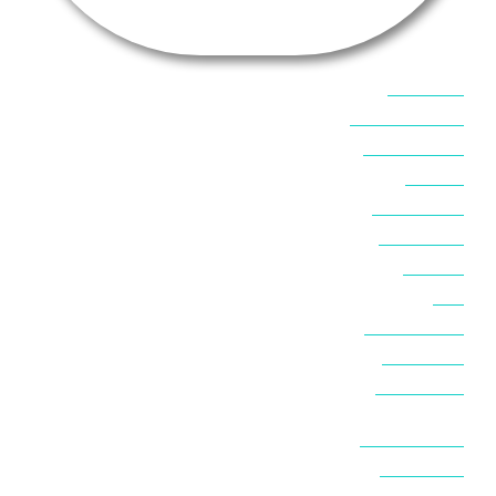
אוכל בסיני
אטרקציות בסיני
אינטרנט בסיני
אל מחש
ביטוח נסיעות
ביטחון בסיני
ביר סוויר
דהב
המלצות בסיני
חופים בסיני
חופשה בסיני
חושות בנואיבה
חושות בסיני
טאבה