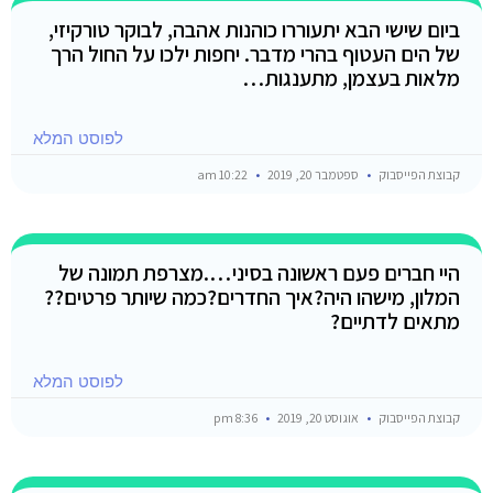
ביום שישי הבא יתעוררו כוהנות אהבה, לבוקר טורקיזי,
של הים העטוף בהרי מדבר. יחפות ילכו על החול הרך
מלאות בעצמן, מתענגות…
לפוסט המלא
קבוצת הפייסבוק
ספטמבר 20, 2019
10:22 am
היי חברים פעם ראשונה בסיני….מצרפת תמונה של
המלון, מישהו היה?איך החדרים?כמה שיותר פרטים??
מתאים לדתיים?
לפוסט המלא
קבוצת הפייסבוק
אוגוסט 20, 2019
8:36 pm