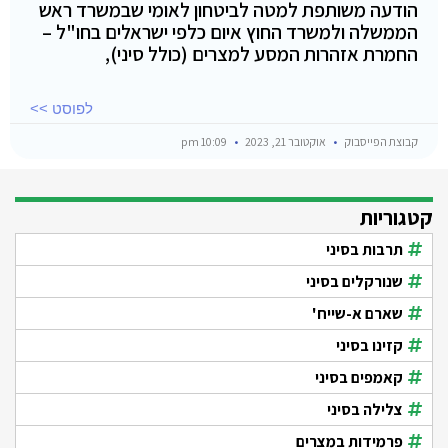
הודעה משותפת למטה לביטחון לאומי שבמשרד ראש
הממשלה ולמשרד החוץ איום כלפי ישראלים בחו"ל –
החמרת אזהרות המסע למצרים (כולל סיני),
לפוסט >>
קבוצת הפייסבוק
אוקטובר 21, 2023
10:09 pm
קטגוריות
תרבות בסיני
שנורקלים בסיני
שארם א-שייח'
קזינו בסיני
קאמפים בסיני
צלילה בסיני
פרמידות במצרים