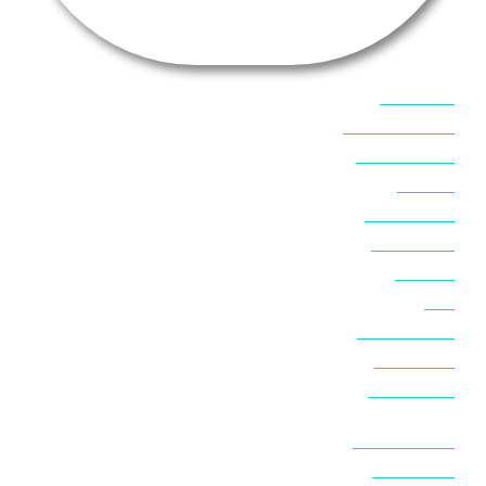
אוכל בסיני
אטרקציות בסיני
אינטרנט בסיני
אל מחש
ביטוח נסיעות
ביטחון בסיני
ביר סוויר
דהב
המלצות בסיני
חופים בסיני
חופשה בסיני
חושות בנואיבה
חושות בסיני