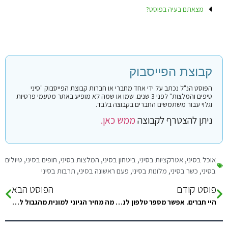
מצאתם בעיה בפוסט?
קבוצת הפייסבוק
הפוסט הנ"ל נכתב על ידי אחד מחברי או חברות קבוצת הפייסבוק "סיני
טיפים והמלצות" לפני 3 שנים. שמו או שמה לא מופיע באתר מטעמי פרטיות
וגלוי עבור משתמשים החברים בקבוצה בלבד.
ניתן להצטרף לקבוצה
ממש כאן.
אוכל בסיני
,
אטרקציות בסיני
,
ביטחון בסיני
,
המלצות בסיני
,
חופים בסיני
,
טיולים
בסיני
,
כשר בסיני
,
מלונות בסיני
,
פעם ראשונה בסיני
,
תרבות בסיני
פוסט קודם
הפוסט הבא
היי חברים. אפשר מספר טלפון לנהג אמין שיקח אותנו מהגבול לשארם?
מה מחיר הגיוני למונית מהגבול לאל מחש (עדן קמפ)?