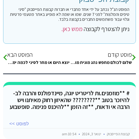
הפוסט הנ"ל נכתב על ידי אחד מחברי או חברות קבוצת הפייסבוק "סיני
טיפים והמלצות" לפני 7 שנים. שמו או שמה לא מופיע באתר מטעמי פרטיות
וגלוי עבור משתמשים החברים בקבוצה בלבד.
ניתן להצטרף לקבוצה
ממש כאן.
פוסט קודם
הפוסט הבא
שלום לכולם מחפש נהג מונית מומלץ מהגבול לביר סוואר , וכמה צריכה לעלות מונית … תודה על התגובות ?
יוצא היום או מחר לסיני לכמה ימים טיול מישהו/י רוצה לשתרף אתי לכל טיול ולחזור ביחד . נוסע ברכב מאיזור צפון רק לרצינים…
# **מוזמנים.ות לריטריט יוגה, מיינדפולנס והרבה לב-
להיזכר בטוב **???????? שהאיזון רחוק מאיתנו ויש
הרבה אי ודאות, **זה הזמן **להיכנס פנימה. סופשבוע
לפוסט >>
קבוצת הפייסבוק
ינואר 3, 2024
10:54 am