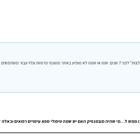
הפוסט הנ"ל נכתב על ידי אחד מחברי או חברות קבוצת הפייסבוק "סיני טיפים והמלצות" לפני 7 שנים. שמו או שמה לא מופיע באתר מטעמי פרטיות וגלו
السّلام عَلَيكُمْ -שלום לכם, חזרנו השבוע מטיול מקסים בסיני, תכלס לא ידענו ממש למה לצפות כי לא ידענו הרבה על…