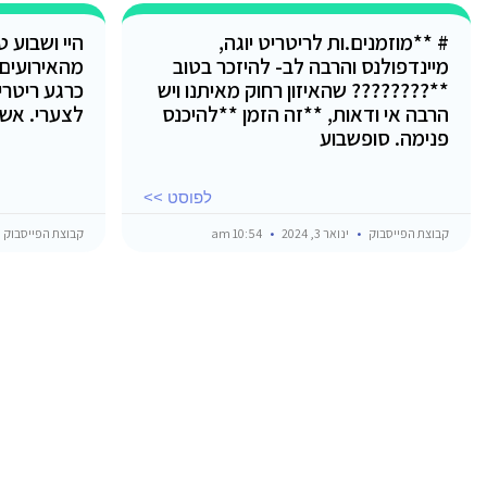
# **מוזמנים.ות לריטריט יוגה,
היי ושבוע 
מיינדפולנס והרבה לב- להיזכר בטוב
מהאירועים
**???????? שהאיזון רחוק מאיתנו ויש
כרגע ריטרי
הרבה אי ודאות, **זה הזמן **להיכנס
לצערי. אש
פנימה. סופשבוע
לפוסט >>
קבוצת הפייסבוק
ינואר 3, 2024
10:54 am
קבוצת הפייסבוק