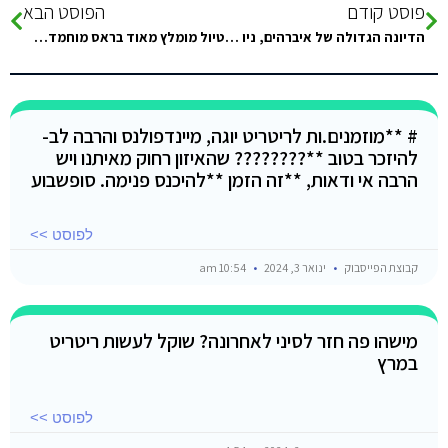
פוסט קודם
הפוסט הבא
הדיונה הגדולה של איברהים, ניו מון איילנד או בדואיאן סטאר?
טיול מומלץ מאוד בראס מוחמד…שמורת טבע ליד שארם א שייח עם המדריך שלנו Desert fox safari Dahab…מוחמד אל חדד
# **מוזמנים.ות לריטריט יוגה, מיינדפולנס והרבה לב-
להיזכר בטוב **???????? שהאיזון רחוק מאיתנו ויש
הרבה אי ודאות, **זה הזמן **להיכנס פנימה. סופשבוע
לפוסט >>
קבוצת הפייסבוק
ינואר 3, 2024
10:54 am
מישהו פה חזר לסיני לאחרונה? שוקל לעשות ריטריט
במרץ
לפוסט >>