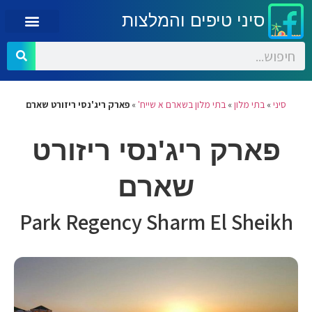
סיני טיפים והמלצות
סיני
»
בתי מלון
»
בתי מלון בשארם א שייח'
»
פארק ריג'נסי ריזורט שארם
פארק ריג'נסי ריזורט
שארם
Park Regency Sharm El Sheikh