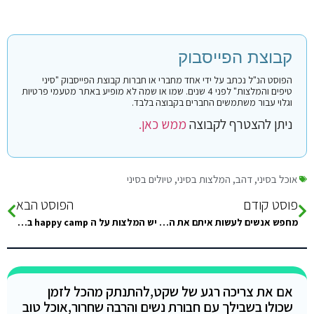
קבוצת הפייסבוק
הפוסט הנ"ל נכתב על ידי אחד מחברי או חברות קבוצת הפייסבוק "סיני
טיפים והמלצות" לפני 4 שנים. שמו או שמה לא מופיע באתר מטעמי פרטיות
וגלוי עבור משתמשים החברים בקבוצה בלבד.
ניתן להצטרף לקבוצה
ממש כאן.
אוכל בסיני
,
דהב
,
המלצות בסיני
,
טיולים בסיני
פוסט קודם
הפוסט הבא
מחפש אנשים לעשות איתם את הנסיעה במונית מהגבול לאזור אל מחש ביום ראשון הקרוב בצהריים. דברו איתי
יש המלצות על ה happy camp בראס אל שטן?
אם את צריכה רגע של שקט,להתנתק מהכל לזמן
שכולו בשבילך עם חבורת נשים והרבה שחרור,אוכל טוב