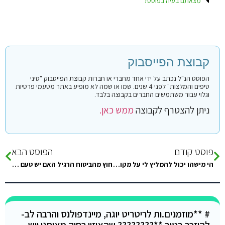
מצאתם בעיה בפוסט?
קבוצת הפייסבוק
הפוסט הנ"ל נכתב על ידי אחד מחברי או חברות קבוצת הפייסבוק "סיני
טיפים והמלצות" לפני 4 שנים. שמו או שמה לא מופיע באתר מטעמי פרטיות
וגלוי עבור משתמשים החברים בקבוצה בלבד.
ניתן להצטרף לקבוצה
ממש כאן.
פוסט קודם
הפוסט הבא
הי מישהו יכול להמליץ לי על מקום נקי עם מזגן שמאפשר שהייה עם כלב באזור נויאבה או בירסואוור. תודה
חוץ מהביטוח הרגיל האם יש טעם לעשות גם ביטוח של הקורנה או שזה מיותר לגמרי? אנחנו מחוסנים 3 פעמים
# **מוזמנים.ות לריטריט יוגה, מיינדפולנס והרבה לב-
להיזכר בטוב **???????? שהאיזון רחוק מאיתנו ויש