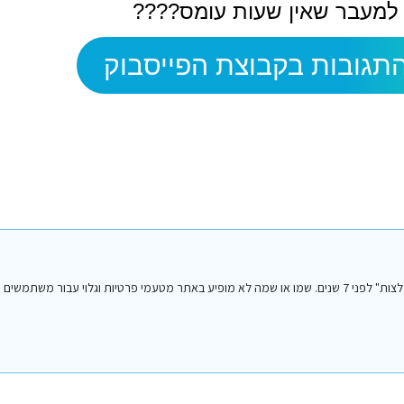
 למעבר שאין שעות עומס????
תגובות בקבוצת הפייסבוק
הפוסט הנ"ל נכתב על ידי אחד מחברי או חברות קבוצת הפייסבוק "סיני טיפים והמלצות" לפני 7 שנים. שמו או שמה לא מופיע באתר מטעמי פרטיות וגלו