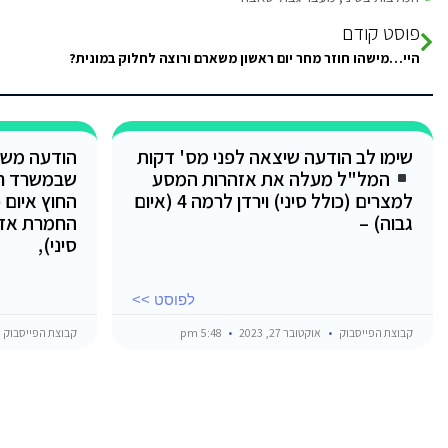
פוסט קודם
היי…מישהו חוזר מחר יום ראשון משארם ורוצה לחלוק במונית?
שימו לב הודעה שיצאה לפני מס' דקות
הודעה משו
המל"ל מעלה את אזהרות המסע
שבמשרד ר
למצרים (כולל סיני) וירדן לרמה 4 (איום
החוץ איום 
גבוה) –
החמרת אזה
סיני),
לפוסט >>
קבוצת הפייסבוק
אוקטובר 27, 2023
5:48 pm
קבוצת הפייסבוק