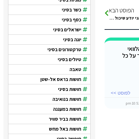
הפוסט הבא
כשר בסיני
נוסע ביולי לטאבה בפעם הראשונה עם אישתי למלון bayview taba אני יודע שיכול להיות שזה קצת מוקדם אבל עדיף מאשר…
כסף בסיני
ישראלים בסיני
יוגה בסיני
וואי
טרקטורונים בסיני
 על כל
טיולים בסיני
טאבה
חושות בראס אל-שטן
חושות בסיני
לפוסט >>
חושות בנואיבה
חושות במעגנה
חושות בביר סוויר
חושות באל מחש
חופשה בסיני