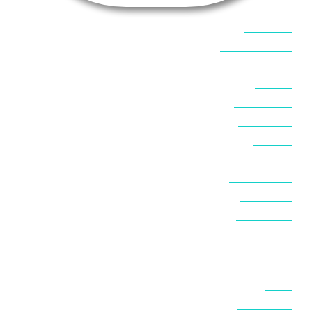
אוכל בסיני
אטרקציות בסיני
אינטרנט בסיני
אל מחש
ביטוח נסיעות
ביטחון בסיני
ביר סוויר
דהב
המלצות בסיני
חופים בסיני
חופשה בסיני
חושות בנואיבה
חושות בסיני
טאבה
טיולים בסיני