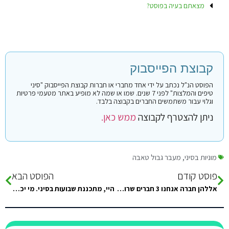
מצאתם בעיה בפוסט?
קבוצת הפייסבוק
הפוסט הנ"ל נכתב על ידי אחד מחברי או חברות קבוצת הפייסבוק "סיני
טיפים והמלצות" לפני 7 שנים. שמו או שמה לא מופיע באתר מטעמי פרטיות
וגלוי עבור משתמשים החברים בקבוצה בלבד.
ניתן להצטרף לקבוצה
ממש כאן.
מוניות בסיני
,
מעבר גבול טאבה
פוסט קודם
הפוסט הבא
אללהן חברה אנחנו 3 חברים שרוצים לרדת לסופש לסיניי לחושה ב ראס א שטן . נשמח לקבל מספר טלפון של…
היי, מתכננת שבועות בסיני. מי יכול להמליץ על camp עם מזגנים שיהיה זמין בחג? תודה מישהו יכול להמליץ על המקום?