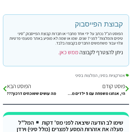
קבוצת הפייסבוק
הפוסט הנ"ל נכתב על ידי אחד מחברי או חברות קבוצת הפייסבוק "סיני
טיפים והמלצות" לפני 7 שנים. שמו או שמה לא מופיע באתר מטעמי פרטיות
וגלוי עבור משתמשים החברים בקבוצה בלבד.
ניתן להצטרף לקבוצה
ממש כאן.
אטרקציות בסיני
,
המלצות בסיני
פוסט קודם
הפוסט הבא
הי, אנחנו משפחה עם 5 ילדים מתכוונים להגיע לסיני בחג שבועות (מחמישי עד ראשון) רוצים מקום שאפשר לעשות בו שנורקלינג, טיולי…
מה עושים ששוכחים דרכון???
שימו לב הודעה שיצאה לפני מס' דקות
המל"ל
מעלה את אזהרות המסע למצרים (כולל סיני) וירדן