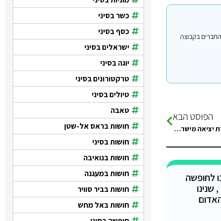
כשר בסיני
כסף בסיני
י עבור משתמשים החברים בקבוצה
ישראלים בסיני
יוגה בסיני
טרקטורונים בסיני
טיולים בסיני
טאבה
הפוסט הבא
חושות בראס אל-שטן
נוסעת לסיני אחרי 20 שנה!!! איפה כדאי להחליף כסף? משלמים אגרת יציאה מישראל 100ש לאדם וגם אגרת כניסה למצריים 100ש? באמת
חושות בסיני
חושות בנואיבה
חושות במעגנה
נו לחופשה
 שנינו
חושות בביר סוויר
האדום
חושות באל מחש
חופשה בסיני