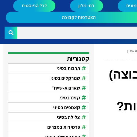
ונית
בתי מלון
לכל הפוסטים
הצטרפות לקבוצה
 שאין
קטגוריות
תרבות בסיני
וצה)
שנורקלים בסיני
שארם א-שייח'
קזינו בסיני
ות?
קאמפים בסיני
צלילה בסיני
פרמידות במצרים
פעם ראשונה בסיני