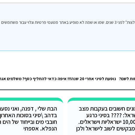
הפוסט הנ"ל נכתב על ידי אחד מחברי או חברות קבוצת הפייסבוק "סיני טיפים והמלצות" לפני 3 שנים. שמו או שמה לא מופיע באתר מטעמי פרטיות וגלו
ות לשם?
נים חשובים בעקבות מצב
הבת שלי , דפנה, ואני נסע
ראל: ???? בסיני כרגע
בדהב \סיני בסוכות האחרון ,
שוהים כ-10,000 ישראליות וישראלים.
חובבי מים ובייחוד של הים 
בקשים לשוב לישראל ולכן
הנפלא. אספתי