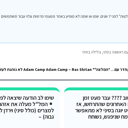
הפוסט הנ"ל נכתב על ידי אחד מחברי או חברות קבוצת הפייסבוק "סיני טיפים והמלצות" לפני 7 שנים. שמו או שמה לא מופיע באתר מטעמי פרטיות וגלו
ם ראשונה בסיני
,
צלילה בסיני
אני מתכננת לרדת לסיני עם חברה בסביבות אמצע יולי. התנאים הם לחושה/חדר עם מזגן וקירבה מרבית לים ולאטרקציות צלילה מעולות….
טוב ???? עבר מעט זמן
שימו לב הודעה שיצאה לפנ
 האחרונים שהתרחשו, אז
המל"ל מעלה את אזהר
ט יוגה בסיני לא מתאפשר
מח שניפגש, נשוחח
גבוה) –