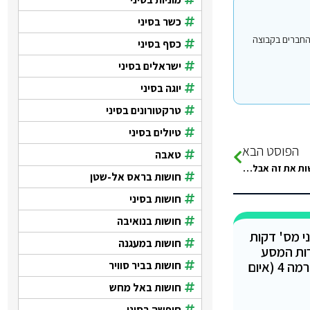
כשר בסיני
י עבור משתמשים החברים בקבוצה
כסף בסיני
ישראלים בסיני
יוגה בסיני
טרקטורונים בסיני
טיולים בסיני
הפוסט הבא
טאבה
*המלצה** Adam Camp Adam Camp – Ras Shitan לא נוהגת לעשות את זה אבל הכי מגיע בעולם!! אדם קאמפ בראס 25 דק…
חושות בראס אל-שטן
חושות בסיני
חושות בנואיבה
י מס' דקות
חושות במעגנה
ות המסע
חושות בביר סוויר
למצרים (כולל סיני) וירדן לרמה 4 (איום
חושות באל מחש
חופשה בסיני