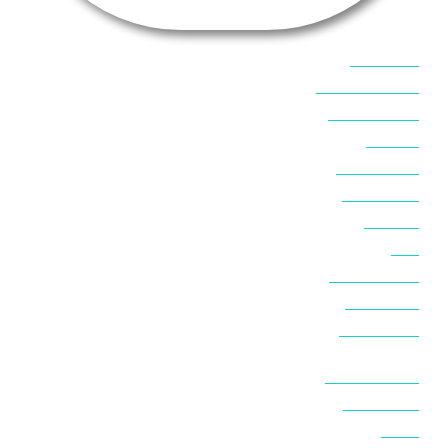
אוכל בסיני
אטרקציות בסיני
אינטרנט בסיני
אל מחש
ביטוח נסיעות
ביטחון בסיני
ביר סוויר
דהב
המלצות בסיני
חופים בסיני
חופשה בסיני
חושות בנואיבה
חושות בסיני
טאבה