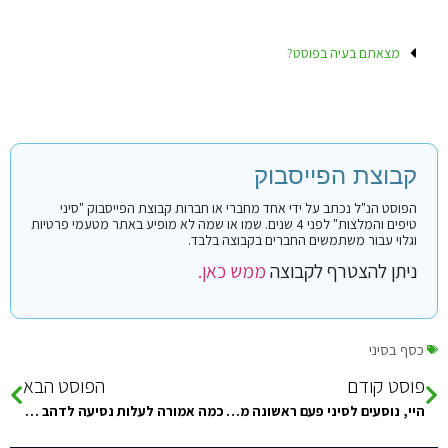
מצאתם בעיה בפוסט?
קבוצת הפייסבוק
הפוסט הנ"ל נכתב על ידי אחד מחברי או חברות קבוצת הפייסבוק "סיני
טיפים והמלצות" לפני 4 שנים. שמו או שמה לא מופיע באתר מטעמי פרטיות
וגלוי עבור משתמשים החברים בקבוצה בלבד.
ניתן להצטרף לקבוצה
ממש כאן.
כסף בסיני
פוסט קודם
הפוסט הבא
היי, נוסעים לסיני פעם ראשונה מראשון עד שלישי הקרובים
כמה אמורה לעלות נסיעה לדהב מהגבול הלוך חזור?
סגרנו מלון tolip taba ואשמח לשמוע ביקורת על המלון, וגם ידוע שהמלון…