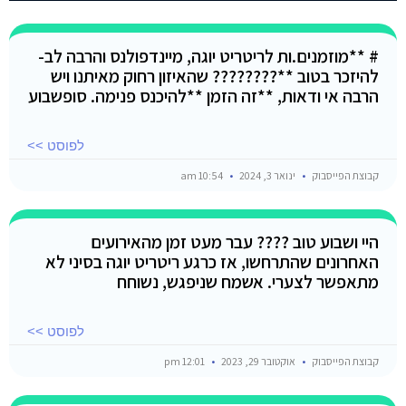
# **מוזמנים.ות לריטריט יוגה, מיינדפולנס והרבה לב-
להיזכר בטוב **???????? שהאיזון רחוק מאיתנו ויש
הרבה אי ודאות, **זה הזמן **להיכנס פנימה. סופשבוע
לפוסט >>
קבוצת הפייסבוק
ינואר 3, 2024
10:54 am
היי ושבוע טוב ???? עבר מעט זמן מהאירועים
האחרונים שהתרחשו, אז כרגע ריטריט יוגה בסיני לא
מתאפשר לצערי. אשמח שניפגש, נשוחח
לפוסט >>
קבוצת הפייסבוק
אוקטובר 29, 2023
12:01 pm