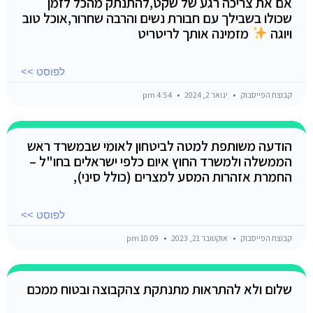
אם את צריכה רגע של שקט,להתנתק מהכל לזמן
שכולו בשבילך עם חבורת נשים והרבה שחרור,אוכל טוב
ויוגה
מזמינה אותך לריטריט
לפוסט >>
קבוצת הפייסבוק
ינואר 2, 2024
4:54 pm
הודעה משותפת למטה לביטחון לאומי שבמשרד ראש
הממשלה ולמשרד החוץ איום כלפי ישראלים בחו"ל –
החמרת אזהרות המסע למצרים (כולל סיני),
לפוסט >>
קבוצת הפייסבוק
אוקטובר 21, 2023
10:09 pm
שלום ולא להתראות מתנתקת צהקבוצה ובטוח ממכם