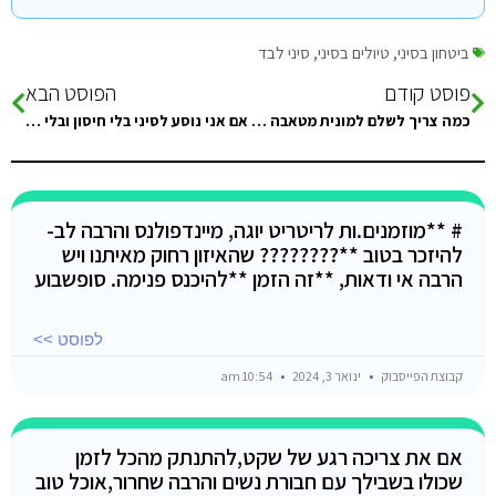
ביטחון בסיני
,
טיולים בסיני
,
סיני לבד
פוסט קודם
הפוסט הבא
כמה צריך לשלם למונית מטאבה לשארם ברכב נורמלי לא איזה טרנטה 5 נפשות
אם אני נוסע לסיני בלי חיסון ובלי בדיקה אני נכנס ל20 ימי בידוד בסיני?
# **מוזמנים.ות לריטריט יוגה, מיינדפולנס והרבה לב-
להיזכר בטוב **???????? שהאיזון רחוק מאיתנו ויש
הרבה אי ודאות, **זה הזמן **להיכנס פנימה. סופשבוע
לפוסט >>
קבוצת הפייסבוק
ינואר 3, 2024
10:54 am
אם את צריכה רגע של שקט,להתנתק מהכל לזמן
שכולו בשבילך עם חבורת נשים והרבה שחרור,אוכל טוב