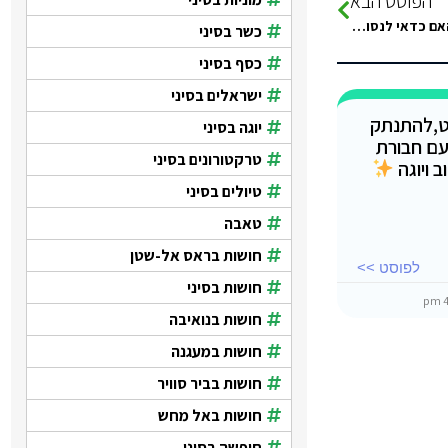
הפוסט הבא
ערב טוב חדשה בקבוצה קיבלתי החלטה מחר לנסוע לסיני עם הבעל האם כדאי לנסוע ספונטניות או שצריך הרבה סידורים לפני…
כשר בסיני
כסף בסיני
ישראלים בסיני
ט,להתנתק
יוגה בסיני
עם חבורת
טרקטורונים בסיני
 ויוגה
טיולים בסיני
טאבה
חושות בראס אל-שטן
לפוסט >>
חושות בסיני
חושות בנואיבה
חושות במעגנה
חושות בביר סוויר
חושות באל מחש
חופשה בסיני