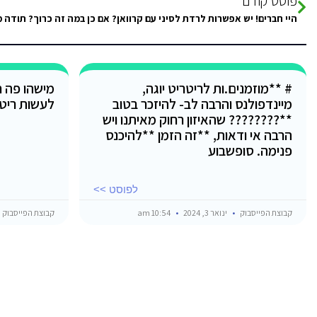
פוסט קודם
היי חברים! יש אפשרות לרדת לסיני עם קרוואן? אם כן במה זה כרוך? תודה 
# **מוזמנים.ות לריטריט יוגה,
מישהו פה ח
מיינדפולנס והרבה לב- להיזכר בטוב
לעשות ריט
**???????? שהאיזון רחוק מאיתנו ויש
הרבה אי ודאות, **זה הזמן **להיכנס
פנימה. סופשבוע
לפוסט >>
קבוצת הפייסבוק
ינואר 3, 2024
10:54 am
קבוצת הפייסבוק