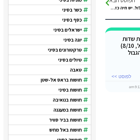
היי כולם מחפשת מלון סופר מפנק, למבוגרים בלבד, עדיפות להכל כלול. יש חיה כזאת? ?
כשר בסיני
כסף בסיני
ישראלים בסיני
ת שדות
יוגה בסיני
התעופה, החל מהיום (יום א', 8/10)
טרקטורונים בסיני
גבול
טיולים בסיני
טאבה
לפוסט >>
חושות בראס אל-שטן
חושות בסיני
חושות בנואיבה
חושות במעגנה
חושות בביר סוויר
חושות באל מחש
חופשה בסיני