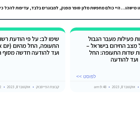
מישהו שמכיר עוד מקום שאפשר לסגור בו חופשה בטאבה שזה לא בוקינג? או מישהו שמכיר אנשים שסגרו ולא נוסעים?
ת פעילות מעבר הגבול
שימו לב: על פי הודעת רשו
מצב החירום בישראל –
ת שדות התעופה: החל
ועד להודעה חדשה מסוף ה
 ועד להודעה
לפוסט >>
אוקטובר 8, 2023
9:48 am
קבוצת הפייסבוק
אוקטובר 8, 2023
9:12 am