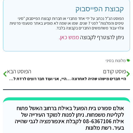
קבוצת הפייסבוק
הפוסט הנ"ל נכתב על ידי אחד מחברי או חברות קבוצת הפייסבוק "סיני
טיפים והמלצות" לפני 7 שנים. שמו או שמה לא מופיע באתר מטעמי פרטיות
וגלוי עבור משתמשים החברים בקבוצה בלבד.
ניתן להצטרף לקבוצה
ממש כאן.
מלונות בסיני
פוסט קודם
הפוסט הבא
היי חברים מישהו שהיה לאחרונה בטאבה בסטייל אמסטרדם?
היי, אני ועוד חבר רוצים לרדת לסיני. עוד לא היינו בסיני בכלל. אנחנו נוסעים ל3 ימים, ונורא רוצים חופים טובים עם שמורות אלמוגים…
אולם ספורט בית הפועל באילת ברחוב האשל פתוח
לקליטת משפחות. ניתן לפנות למוקד העירייה של
אילת 08-6367106 לקבלת אינפורמציה לגבי שהייה
בעיר. רשת מלונות