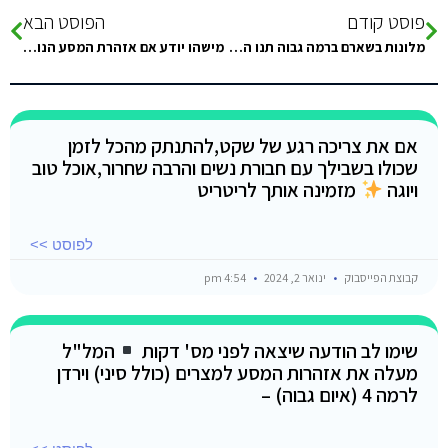
פוסט קודם
הפוסט הבא
מלונות בשארם ברמה גבוה תנו המלצות לסופש הזה
מישהו יודע אם אזהרת המסע הנוכחית לסיני שונה מהרגיל?
אם את צריכה רגע של שקט,להתנתק מהכל לזמן
שכולו בשבילך עם חבורת נשים והרבה שחרור,אוכל טוב
ויוגה
מזמינה אותך לריטריט
לפוסט >>
קבוצת הפייסבוק
ינואר 2, 2024
4:54 pm
שימו לב הודעה שיצאה לפני מס' דקות
המל"ל
מעלה את אזהרות המסע למצרים (כולל סיני) וירדן
לרמה 4 (איום גבוה) –