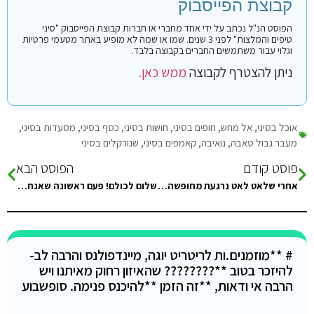
קבוצת הפייסבוק
הפוסט הנ"ל נכתב על ידי אחד מחברי או חברות קבוצת הפייסבוק "סיני
טיפים והמלצות" לפני 3 שנים. שמו או שמה לא מופיע באתר מטעמי פרטיות
וגלוי עבור משתמשים החברים בקבוצה בלבד.
ניתן להצטרף לקבוצה
ממש כאן.
אוכל בסיני
,
אל מחש
,
חופים בסיני
,
חושות בסיני
,
כסף בסיני
,
מסעדות בסיני
,
מעבר גבול טאבה
,
נואיבה
,
קאמפים בסיני
,
שנורקלים בסיני
פוסט קודם
הפוסט הבא
אחרי שלאט לאט נרגעת מחופשה חלומית בטאבה, רוצה להמליץ לכם קודם כל על החברה שדרכה נסענו, סיני פור יו סיני
שלום לכולם! פעם ראשונה שאנחנו ניסע לסיני ואנחנו רוצים לנסוע לשארם, אנחנו זוג פלוס ילדה, מה עדיף טיסה או נסיעה במונית
# **מוזמנים.ות לריטריט יוגה, מיינדפולנס והרבה לב-
להיזכר בטוב **???????? שהאיזון רחוק מאיתנו ויש
הרבה אי ודאות, **זה הזמן **להיכנס פנימה. סופשבוע