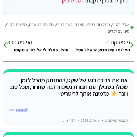
ניתן להצטרף לקבוצה
ממש כאן.
אוכל בסיני
,
המלצות בסיני
,
טאבה
,
כשר בסיני
,
מלונות בטאבה
,
מלונות בסיני
,
סיני עם ילדים
פוסט קודם
הפוסט הבא
היי :) מגיעים שבוע הבא לג'אמל קאמפ עקב המלצות מהקבוצה (כן, יש אנשים שיודעים להשתמש בשורת החיפוש ;) ).. מה שלא…
אהלן שאלה לי אליכם יש מקומות בסיני עם אוכל כשר? תודה לעוזרים.?
אם את צריכה רגע של שקט,להתנתק מהכל לזמן
שכולו בשבילך עם חבורת נשים והרבה שחרור,אוכל טוב
ויוגה
מזמינה אותך לריטריט
לפוסט >>
קבוצת הפייסבוק
ינואר 2, 2024
4:54 pm