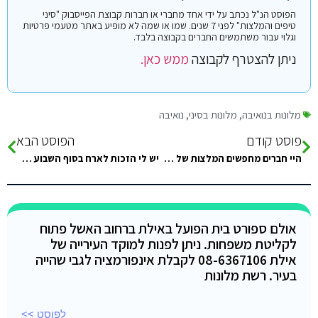
הפוסט הנ"ל נכתב על ידי אחד מחברי או חברות קבוצת הפייסבוק "סיני
טיפים והמלצות" לפני 7 שנים. שמו או שמה לא מופיע באתר מטעמי פרטיות
וגלוי עבור משתמשים החברים בקבוצה בלבד.
ניתן להצטרף לקבוצה
ממש כאן.
מלונות בנואיבה
,
מלונות בסיני
,
נואיבה
פוסט קודם
הפוסט הבא
היי חברים מחפשים המלצות של חושות איכותיות ולא מחיר בשמיים עם מזגן בראס אל שטן לסופש הקרוב
יש לי הזכות לארח בסוף השבוע שלנו בסיני חבר אהוב מאילת – Sharon Hakak מ Pura vida Eilat ? מי שמרגיש…
אולם ספורט בית הפועל באילת ברחוב האשל פתוח
לקליטת משפחות. ניתן לפנות למוקד העירייה של
אילת 08-6367106 לקבלת אינפורמציה לגבי שהייה
בעיר. רשת מלונות
לפוסט >>