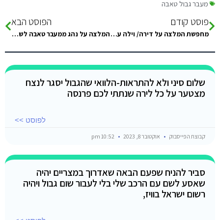
מעבר גבול טאבה
פוסט קודם
הפוסט הבא
מחפשת המלצה על דירה/ וילה עם מטבח, צמוד לים עם חוף טוב , נוח ויפה.
המלצה על נהג ממעבר טאבה לשארם.ומה המחיר תודה לעונים
שלום סיני ולא להתראות-הלוואי שהגבול יסגר לנצח
מצטער על כל לירה שנתתי לכם פרנסה
לפוסט >>
קבוצת הפייסבוק
אוקטובר 8, 2023
10:52 pm
סביר להניח שפעם הבאה שאדרוך במצריים יהיה
שאסע לשם עם הרכב שלי בלי לעבור שום גבול ויהיה
רשום ישראל בוויז,