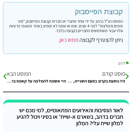
קבוצת הפייסבוק
הפוסט הנ"ל נכתב על ידי אחד מחברי או חברות קבוצת הפייסבוק "סיני
טיפים והמלצות" לפני 4 שנים. שמו או שמה לא מופיע באתר מטעמי פרטיות
וגלוי עבור משתמשים החברים בקבוצה בלבד.
ניתן להצטרף לקבוצה
ממש כאן.
דהב
פוסט קודם
הפוסט הבא
הי! נוסעת בקרוב בפעם השנייה, אז אני רוצה להגיע ללגונה הכחולה מביר סוויר ובלי קשר גם רוצה להעביר איזה צהריים בדהב, הבנתי…
היי אשמח להמלצה על קאמפ בראס אל שטן שמציע חדרים עם מזגן ושירוקלחת בחדר ויש בחוף גם ריף לשנירקול. תודה לעוזרים
לאור הנסיבות והאירועים הפתאומיים, למי מכם יש
חברים בדהב, בשארם א-שייח' או בסיני ויכול להגיע
למלון שייח עלי? המלון