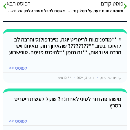
פוסט קודם
הפוסט הבא
אשמח לחוות דעת על המלון מי שהיה
אשמח לקבל מספר טלפון של נהג מהגבול לדהאב. כמה נהוג לשלם לזוג?
# **מוזמנים.ות לריטריט יוגה, מיינדפולנס והרבה לב-
להיזכר בטוב **???????? שהאיזון רחוק מאיתנו ויש
הרבה אי ודאות, **זה הזמן **להיכנס פנימה. סופשבוע
לפוסט >>
קבוצת הפייסבוק
ינואר 3, 2024
10:54 am
מישהו פה חזר לסיני לאחרונה? שוקל לעשות ריטריט
במרץ
לפוסט >>