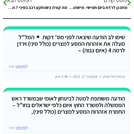
מתכנן לרדת ביום חמישי. מישהוא יודע אם צפויים עומסים מיןחדים בגבול? תודה!
מה קורה כשנתקע רכב בסיני ? הבת שלי שם והלך המנוע…בביר סוויר
שימו לב הודעה שיצאה לפני מס' דקות
המל"ל
מעלה את אזהרות המסע למצרים (כולל סיני) וירדן
לרמה 4 (איום גבוה) –
לפוסט >>
קבוצת הפייסבוק
אוקטובר 27, 2023
5:48 pm
הודעה משותפת למטה לביטחון לאומי שבמשרד ראש
הממשלה ולמשרד החוץ איום כלפי ישראלים בחו"ל –
החמרת אזהרות המסע למצרים (כולל סיני),
לפוסט >>