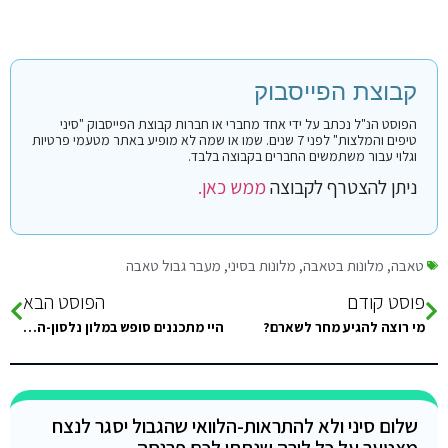
קבוצת הפייסבוק
הפוסט הנ"ל נכתב על ידי אחד מחברי או חברות קבוצת הפייסבוק "סיני
טיפים והמלצות" לפני 7 שנים. שמו או שמה לא מופיע באתר מטעמי פרטיות
וגלוי עבור משתמשים החברים בקבוצה בלבד.
ניתן להצטרף לקבוצה
ממש כאן.
טאבה
,
מלונות בטאבה
,
מלונות בסיני
,
מעבר גבול טאבה
פוסט קודם
הפוסט הבא
מי רוצה להגיע מחר לשארם?
היי מתכננים סופש במלון נלסון-הילטון בטאבה זוג+ 2 קטנים יש אפשרות לעבור למלון מהגבול בהליכה רגלית?,או שחייב רכב?
שלום סיני ולא להתראות-הלוואי שהגבול יסגר לנצח
מצטער על כל לירה שנתתי לכם פרנסה