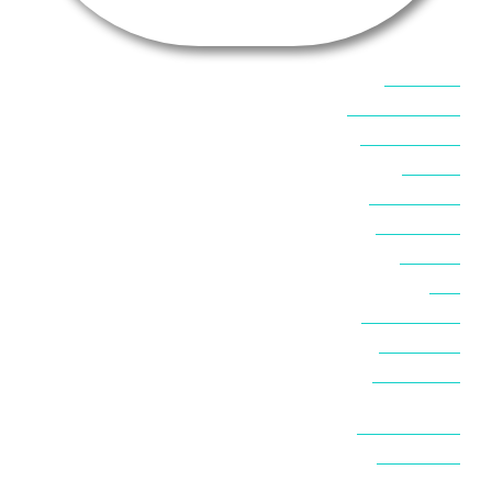
אוכל בסיני
אטרקציות בסיני
אינטרנט בסיני
אל מחש
ביטוח נסיעות
ביטחון בסיני
ביר סוויר
דהב
המלצות בסיני
חופים בסיני
חופשה בסיני
חושות בנואיבה
חושות בסיני
טאבה