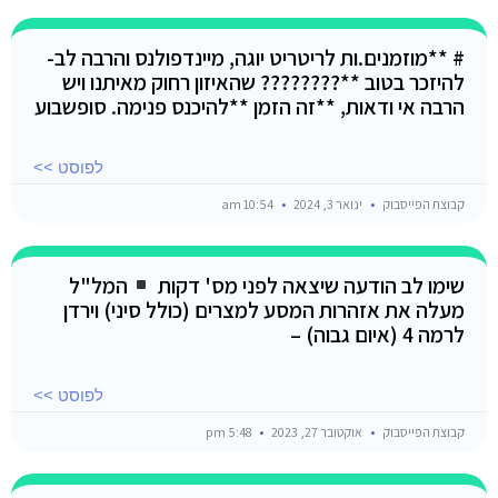
# **מוזמנים.ות לריטריט יוגה, מיינדפולנס והרבה לב-
להיזכר בטוב **???????? שהאיזון רחוק מאיתנו ויש
הרבה אי ודאות, **זה הזמן **להיכנס פנימה. סופשבוע
לפוסט >>
קבוצת הפייסבוק
ינואר 3, 2024
10:54 am
שימו לב הודעה שיצאה לפני מס' דקות
המל"ל
מעלה את אזהרות המסע למצרים (כולל סיני) וירדן
לרמה 4 (איום גבוה) –
לפוסט >>
קבוצת הפייסבוק
אוקטובר 27, 2023
5:48 pm