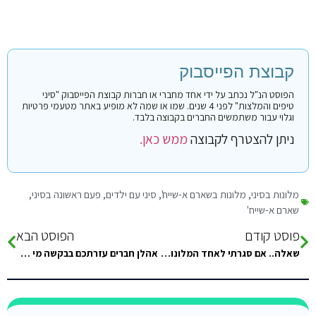
קבוצת הפייסבוק
הפוסט הנ"ל נכתב על ידי אחד מחברי או חברות קבוצת הפייסבוק "סיני
טיפים והמלצות" לפני 4 שנים. שמו או שמה לא מופיע באתר מטעמי פרטיות
וגלוי עבור משתמשים החברים בקבוצה בלבד.
ניתן להצטרף לקבוצה
ממש כאן.
מלונות בסיני
,
מלונות בשארם א-שייח'
,
סיני עם ילדים
,
פעם ראשונה בסיני
,
שארם א-שייח'
פוסט קודם
הפוסט הבא
שאלה.. אם סגרתי לאחד המלונות של רשת Albatros אני יכולה להיכנס למלונות אחרים של הרשת ולהשתמש במתקנים? רוצה לסגור ללגונה בנאבק…
אהלן חברים עזרתכם בבקשה מי שהיה בזמן האחרון בסיני .. מחר אני יורד לסיני , יש צורך לבוא עם תוצאות של…